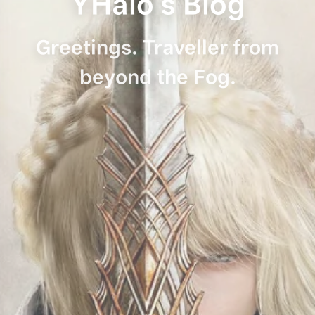
YHalo's Blog
Greetings. Traveller from
beyond the Fog.