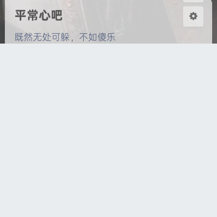
关闭
日落
暗化
灰度
平常心吧
既然无处可躲，不如傻乐
评论
0
8
28
月
日 ,
2025
14:35:57
|
开学
家中发呆
评论
0
备案号
萌ICP备20259018号
|
琼ICP备