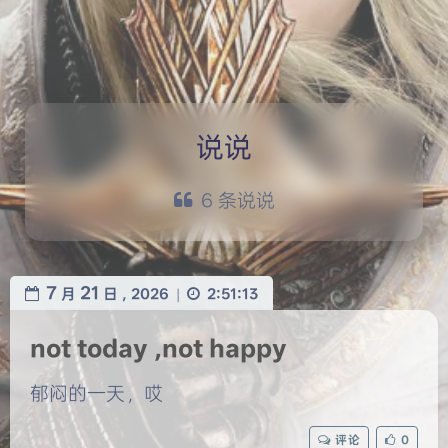
说说
6 条说说
7
21
月
日 ,
2026
2:51:13
|
not today ,not happy
郁闷的一天，哎
评论
0