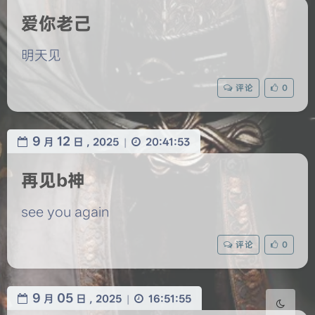
爱你老己
明天见
评论
0
9
12
月
日 ,
2025
20:41:53
|
再见b神
see you again
评论
0
HarmonyOS Sans
OPPOSans
浅阴影
深阴影
9
05
月
日 ,
2025
16:51:55
|