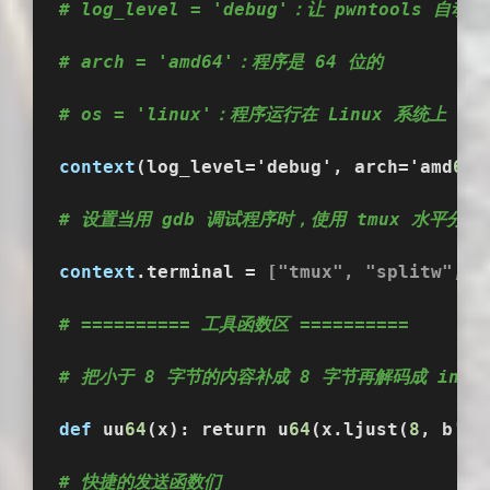
# log_level = 'debug'：让 pwntools 
# arch = 'amd64'：程序是 64 位的
# os = 'linux'：程序运行在 Linux 系统上
context
(log_level='debug', arch='amd
64
'
# 设置当用 gdb 调试程序时，使用 tmux 水平分
context
.terminal =
 ["tmux", "splitw", "
# ========== 工具函数区 ==========
# 把小于 8 字节的内容补成 8 字节再解码成 int
def
 uu
64
(x): return u
64
(x.ljust(
8
, b'\x
# 快捷的发送函数们