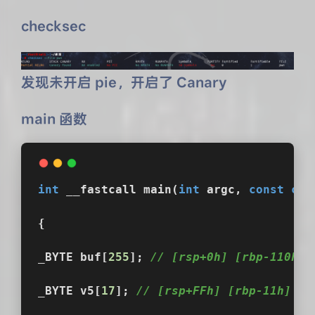
checksec
发现未开启 pie，开启了 Canary
main 函数
int
 __fastcall 
main
(
int
 argc, 
const
cha
{
_BYTE buf[
255
]; 
// [rsp+0h] [rbp-110
_BYTE v5[
17
]; 
// [rsp+FFh] [rbp-11h]