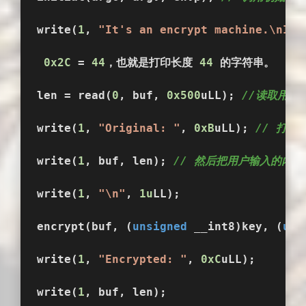
write(
1
, 
"It's an encrypt machine.\nInp
0x2C
 = 
44
，也就是打印长度 
44
 的字符串。
len = read(
0
, buf, 
0x500
uLL); 
//读取用户
write(
1
, 
"Original: "
, 
0xB
uLL); 
// 打印“
write(
1
, buf, len); 
// 然后把用户输入的内容
write(
1
, 
"\n"
, 
1u
LL);
encrypt(buf, (
unsigned
 __int8)key, (
uns
write(
1
, 
"Encrypted: "
, 
0xC
uLL);
write(
1
, buf, len);