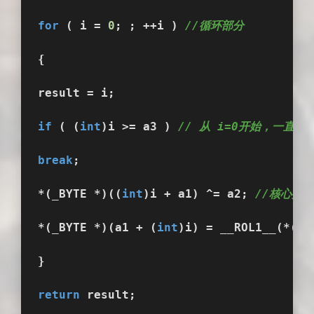
for
 ( i = 
0
; ; ++i ) 
//循环部分
{
result = i;
if
 ( (
int
)i >= a3 ) 
// 从 i=0开始，一直加到
break
;
*(_BYTE *)((
int
)i + a1) ^= a2; 
//核心操作
*(_BYTE *)(a1 + (
int
)i) = __ROL1__(*(_B
}
return
 result;