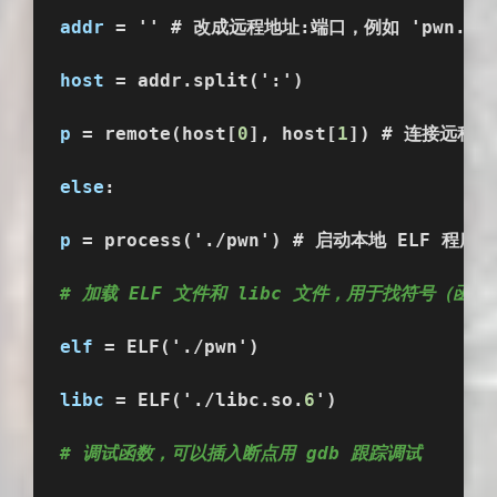
addr
 = '' # 改成远程地址:端口，例如 'pwn.serv
host
 = addr.split(':')
p
 = remote(host[
0
], host[
1
]) # 连接远程服
else
:
p
 = process('./pwn') # 启动本地 ELF 程序
# 加载 ELF 文件和 libc 文件，用于找符号（函
elf
 = ELF('./pwn')
libc
 = ELF('./libc.so.
6
')
# 调试函数，可以插入断点用 gdb 跟踪调试