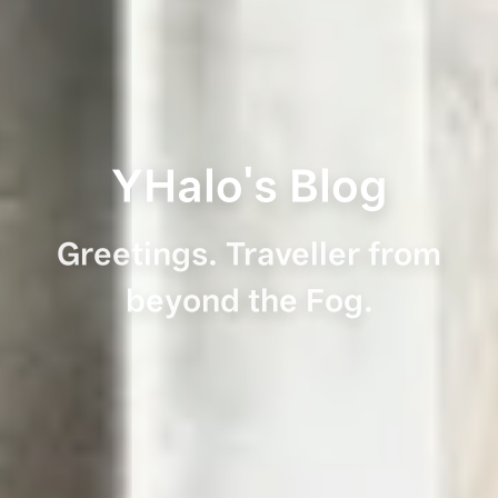
YHalo's Blog
Greetings. Traveller from
beyond the Fog.