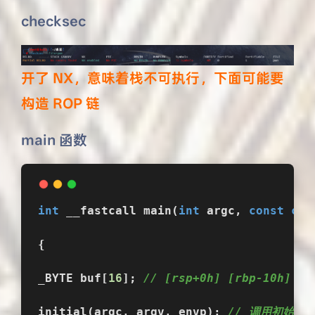
checksec
开了 NX，意味着栈不可执行，下面可能要
构造 ROP 链
main 函数
int
 __fastcall 
main
(
int
 argc, 
const
cha
{
_BYTE buf[
16
]; 
// [rsp+0h] [rbp-10h]
initial(argc, argv, envp); 
// 调用初始化