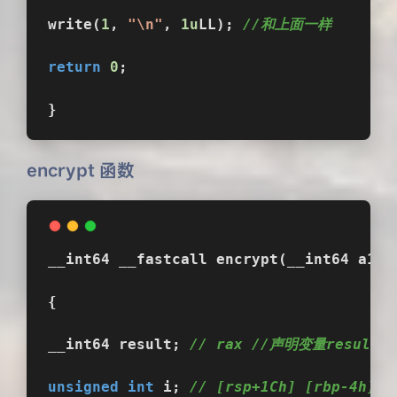
write(
1
, 
"\n"
, 
1u
LL); 
//和上面一样
return
0
;
}
encrypt 函数
__int64 __fastcall 
encrypt
(__int64 a1, 
{
__int64 result; 
// rax //声明变量result
unsigned
int
 i; 
// [rsp+1Ch] [rbp-4h