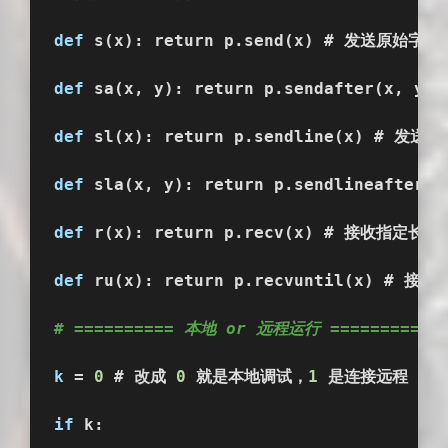
def
 s(x): return p.send(x) # 发送原始字节
def
 sa(x, y): return p.sendafter(x, 
def
 sl(x): return p.sendline(x) # 
def
 sla(x, y): return p.sendlineaft
def
 r(x): return p.recv(x) # 接收指定长
def
 ru(x): return p.recvuntil(x) #
# ========== 本地 or 远程运行 ==========
k
 = 
0
 # 改成 
0
 就是本地调试，
1
 是连接远程
if
 k: