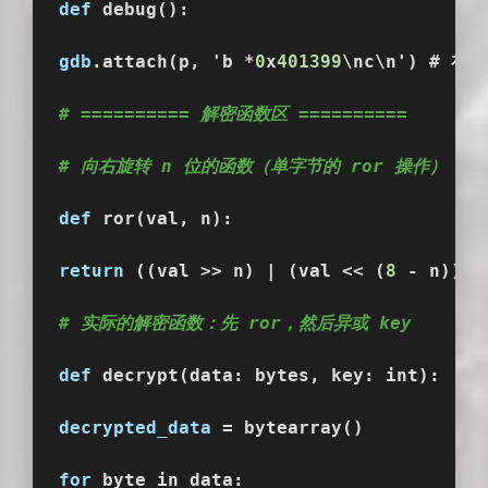
def
 debug():
gdb
.attach(p, 'b *
0
x
401399
\nc\n') # 在 
# ========== 解密函数区 ==========
# 向右旋转 n 位的函数（单字节的 ror 操作）
def
 ror(val, n):
return
 ((val >> n) | (val << (
8
 - n))) 
# 实际的解密函数：先 ror，然后异或 key
def
 decrypt(data: bytes, key: int):
decrypted_data
 = bytearray()
for
 byte in data: