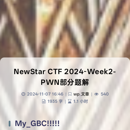
NewStar CTF 2024-Week2-
PWN部分题解
2024-11-07 16:46
|
wp
,
文章
|
540
1935 字
|
1.1 小时
My_GBC!!!!!