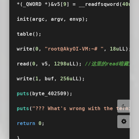
*(_QWORD *)&v5[
9
] = __readfsqword(
40u
);
init(argc, argv, envp);
table();
write(
0
, 
"root@AkyOI-VM:~# "
, 
18u
LL);
read(
0
, v5, 
1298u
LL); 
//这里的read暗藏玄
write(
1
, buf, 
256u
LL);
HarmonyOS Sans
OPPOSans
puts
(byte_402509);
浅阴影
深阴影
puts
(
"??? What's wrong with the termina
关闭
日落
暗化
灰度
return
0
;
}