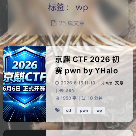
标签：
wp
25 篇文章
京麒 CTF 2026 初
赛 pwn by YHalo
2026-6-15 11:10
|
wp
,
文章
|
394
1958 字
|
10 分钟
ctf
pwn
wp