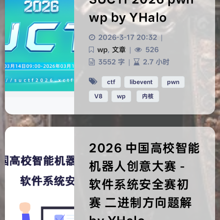
wp by YHalo
2026-3-17 20:32
|
wp
,
文章
|
526
3552 字
|
2.7 小时
ctf
libevent
pwn
V8
wp
内核
2026 中国高校智能
机器人创意大赛 -
软件系统安全赛初
HarmonyOS Sans
OPPOSans
赛 二进制方向题解