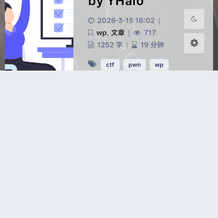
by YHalo
浅阴影
深阴影
2026-3-15 16:02
|
关闭
日落
暗化
灰度
wp
,
文章
|
717
1252 字
|
19 分钟
ctf
pwn
wp
0xfunCTF2026
Pwn wp by YHalo
2026-2-19 20:05
|
wp
,
文章
|
324
4363 字
|
2.4 小时
ctf
pwn
python
wp