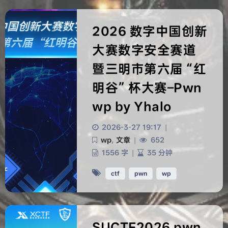
2026 数字中国创新
大赛数字安全赛道
暨三明市第六届 “红
明谷” 杯大赛–Pwn
wp by Yhalo
2026-3-27 19:17
|
wp
,
文章
|
652
1556 字
|
35 分钟
ctf
pwn
wp
SUCTF2026 pwn