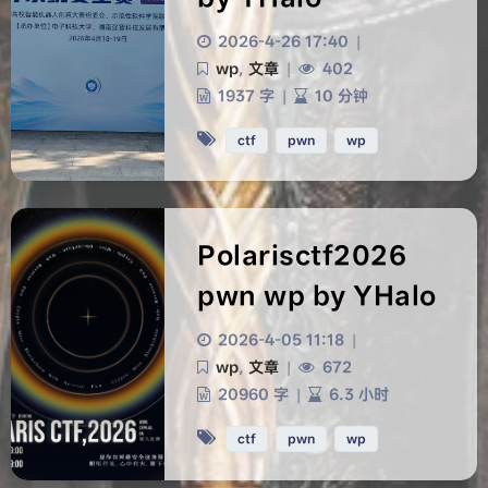
2026-4-26 17:40
|
wp
,
文章
|
402
1937 字
|
10 分钟
ctf
pwn
wp
Polarisctf2026
pwn wp by YHalo
2026-4-05 11:18
|
wp
,
文章
|
672
20960 字
|
6.3 小时
ctf
pwn
wp