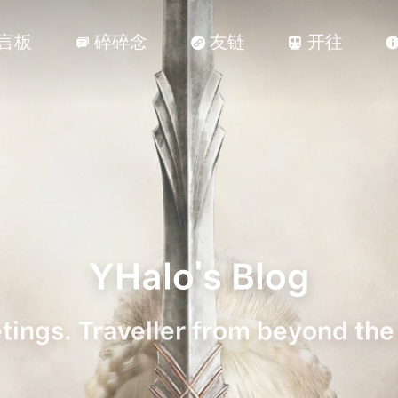
言板
碎碎念
友链
开往



YHalo's Blog
tings. Traveller from beyond the