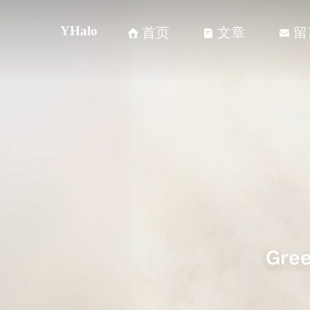
YHalo
首页
文章
留



Gree