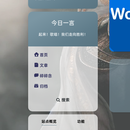
今日一言
起来！歌唱！我们走向胜利！

首页

文章

碎碎念

归档
搜索
站点概览
功能