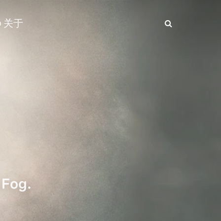
关于

 Fog.