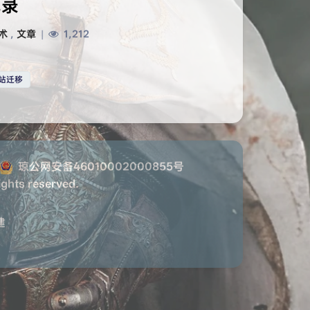
记录
术
,
文章
|
1,212
站迁移
琼公网安备46010002000855号
ights reserved.
建
HarmonyOS Sans
OPPOSans
浅阴影
深阴影