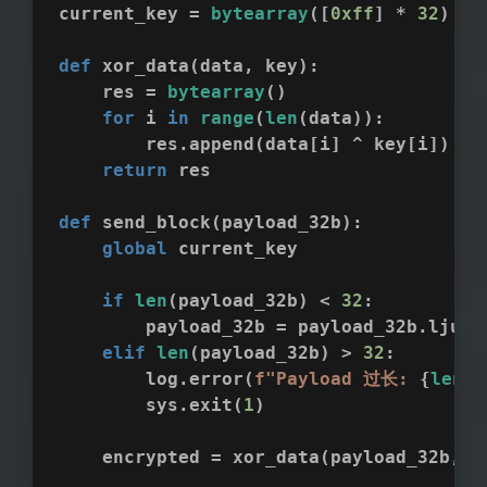
current_key = 
bytearray
([
0xff
] * 
32
)
def
xor_data
(
data, key
):
    res = 
bytearray
()
for
 i 
in
range
(
len
(data)):
        res.append(data[i] ^ key[i])
return
 res
def
send_block
(
payload_32b
):
global
 current_key
if
len
(payload_32b) < 
32
:
        payload_32b = payload_32b.ljust
elif
len
(payload_32b) > 
32
:
        log.error(
f"Payload 过长: 
{
len
(p
        sys.exit(
1
)
    encrypted = xor_data(payload_32b, c