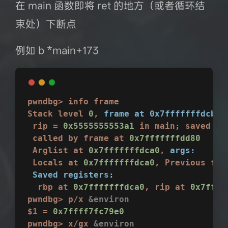
在 main 函数即将 ret 的地方（或者循环结
束处）下断点
例如 b *main+173
pwndbg>
info
frame
Stack
level
0
,
frame at 0x7fffffffdcb0:
rip
=
0x5555555553a1
in
main;
saved
ri
called
by
frame
at
0x7fffffffdd80
Arglist
at
0x7fffffffdca0
,
args:
Locals
at
0x7fffffffdca0
,
Previous
fra
Saved registers:
rbp
at
0x7fffffffdca0
,
rip
at
0x7ffff
pwndbg>
p/x
&environ
$1
=
0x7ffff7fc79e0
pwndbg>
x/gx
&environ