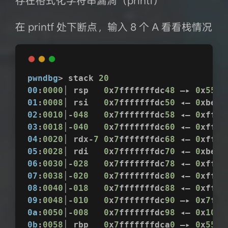
存在格式化字符串漏洞（printf）
在 printf 处下断点，输入 8 个 A 看看栈情况
pwndbg
> stack 
20
00
:
0000
│ rsp   
0
x
7
fffffffdc
48
 —▸ 
0
x
5555
01
:
0008
│ rsi   
0
x
7
fffffffdc
50
 ◂— 
0
xbebe
02
:
0010
│-
048
0
x
7
fffffffdc
58
 ◂— 
0
xffff
03
:
0018
│-
040
0
x
7
fffffffdc
60
 ◂— 
0
xffff
04
:
0020
│ rdx-
7
0
x
7
fffffffdc
68
 ◂— 
0
xffff
05
:
0028
│ rdi   
0
x
7
fffffffdc
70
 ◂— 
0
xbebe
06
:
0030
│-
028
0
x
7
fffffffdc
78
 ◂— 
0
xffff
07
:
0038
│-
020
0
x
7
fffffffdc
80
 ◂— 
0
xffff
08
:
0040
│-
018
0
x
7
fffffffdc
88
 ◂— 
0
xffff
09
:
0048
│-
010
0
x
7
fffffffdc
90
 —▸ 
0
x
7
fff
0a
:
0050
│-
008
0
x
7
fffffffdc
98
 ◂— 
0
x
1000
0b
:
0058
│ rbp   
0
x
7
fffffffdca
0
 —▸ 
0
x
5555