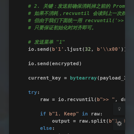
# 2. 关键：发送前确保消耗掉之前的 Prompt "
# 如果不消耗，recvuntil 会读到上一次残留的
# 但由于我们下面统一用 recvuntil('>>
# 只要保证初始化时对齐即可。
# 发送菜单 "1"
    io.send(
b'1'
.ljust(
32
, 
b'\\x00'
))
    io.send(encrypted)
    current_key = 
bytearray
(payload_32b
HarmonyOS Sans
OPPOSans
try
:
浅阴影
深阴影
        raw = io.recvuntil(
b">> "
, drop
if
b"1. Keep"
in
 raw:
关闭
日落
暗化
灰度
            output = raw.split(
b"1. Kee
else
: