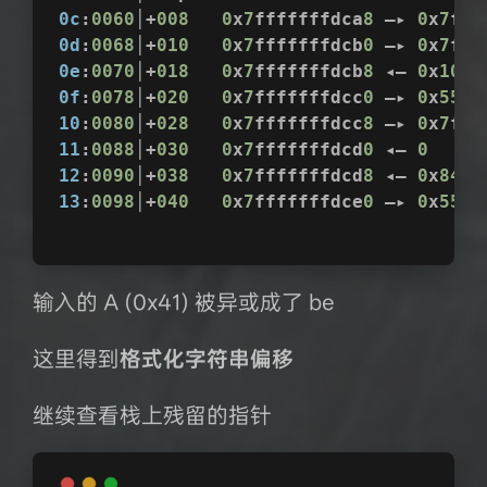
0c
:
0060
│+
008
0
x
7
fffffffdca
8
 —▸ 
0
x
7
fff
0d
:
0068
│+
010
0
x
7
fffffffdcb
0
 —▸ 
0
x
7
fff
0e
:
0070
│+
018
0
x
7
fffffffdcb
8
 ◂— 
0
x
1000
0f
:
0078
│+
020
0
x
7
fffffffdcc
0
 —▸ 
0
x
5555
10
:
0080
│+
028
0
x
7
fffffffdcc
8
 —▸ 
0
x
7
fff
11
:
0088
│+
030
0
x
7
fffffffdcd
0
 ◂— 
0
12
:
0090
│+
038
0
x
7
fffffffdcd
8
 ◂— 
0
x
8462
13
:
0098
│+
040
0
x
7
fffffffdce
0
 —▸ 
0
x
5555
输入的 A (0x41) 被异或成了 be
这里得到
格式化字符串偏移
继续查看栈上残留的指针