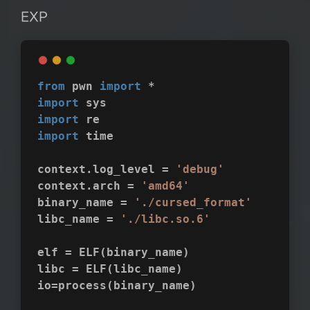
EXP
from
 pwn 
import
 *
import
 sys
import
 re
import
 time
context.log_level = 
'debug'
context.arch = 
'amd64'
binary_name = 
'./cursed_format'
libc_name = 
'./libc.so.6'
elf = ELF(binary_name)
libc = ELF(libc_name)
io=process(binary_name)