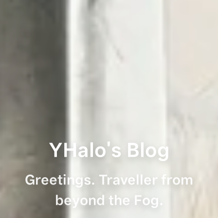
YHalo's Blog
Greetings. Traveller from
beyond the Fog.