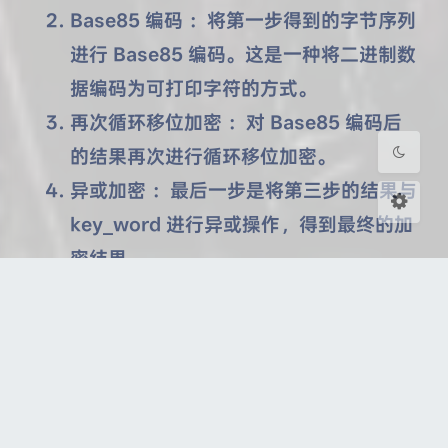
Base85 编码 ：将第一步得到的字节序列
进行 Base85 编码。这是一种将二进制数
HarmonyOS Sans
OPPOSans
据编码为可打印字符的方式。
浅阴影
深阴影
再次循环移位加密 ：对 Base85 编码后
的结果再次进行循环移位加密。
关闭
日落
暗化
灰度
异或加密 ：最后一步是将第三步的结果与
key_word 进行异或操作，得到最终的加
密结果。
题目给了提示
密文：zQL0AmL5D2NvD2NuAQR6ZwZk
key；Bore