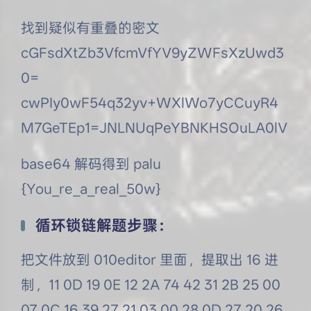
找到疑似有重叠的密文
cGFsdXtZb3VfcmVfYV9yZWFsXzUwd3
0=
cwPIy0wF54q32yv+WXlWo7yCCuyR4
M7GeTEp1=JNLNUqPeYBNKHSOuLA0lV
base64 解码得到 palu
{You_re_a_real_50w}
循环锁链解题步骤：
把文件放到 010editor 里面，提取出 16 进
制，11 0D 19 0E 12 2A 74 42 31 2B 25 00
07 0C 16 39 27 21 03 00 28 0D 27 20 26