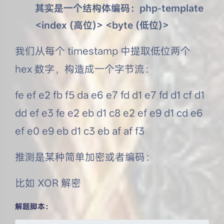
其实是一个结构体编码：php-template
<index (高位)> <byte (低位)>
我们从每个 timestamp 中提取低位两个
hex 数字，构造成一个字节流：
fe ef e2 fb f5 da e6 e7 fd d1 e7 fd d1 cf d1
dd ef e3 fe e2 eb d1 c8 e2 ef e9 d1 cd e6
ef e0 e9 eb d1 c3 eb af af f3
推测是某种简单加密或者编码：
比如 XOR 解密
解题脚本：