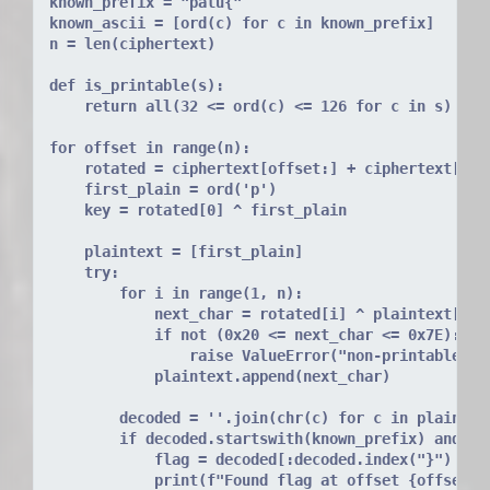
known_prefix = "palu{"
known_ascii = [ord(c) for c in known_prefix]
n = len(ciphertext)
def is_printable(s):
    return all(32 <= ord(c) <= 126 for c in s)
for offset in range(n):
    rotated = ciphertext[offset:] + ciphertext[:of
    first_plain = ord('p')
    key = rotated[0] ^ first_plain
    plaintext = [first_plain]
    try:
        for i in range(1, n):
            next_char = rotated[i] ^ plaintext[i -
            if not (0x20 <= next_char <= 0x7E):
                raise ValueError("non-printable")
            plaintext.append(next_char)
        decoded = ''.join(chr(c) for c in plaintex
        if decoded.startswith(known_prefix) and "}
            flag = decoded[:decoded.index("}") + 1
            print(f"Found flag at offset {offset},