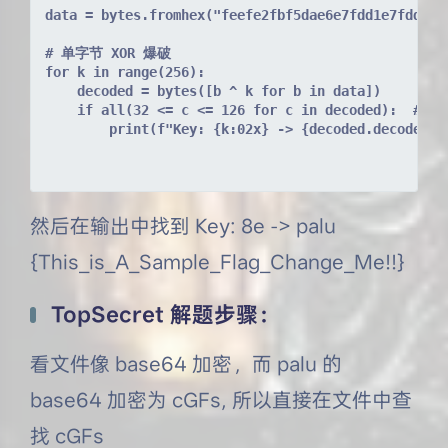
data = bytes.fromhex("feefe2fbf5dae6e7fdd1e7fdd1cf
# 单字节 XOR 爆破
for k in range(256):
    decoded = bytes([b ^ k for b in data])
    if all(32 <= c <= 126 for c in decoded):  # 
        print(f"Key: {k:02x} -> {decoded.decode()}
然后在输出中找到 Key: 8e -> palu
{This_is_A_Sample_Flag_Change_Me!!}
TopSecret 解题步骤：
看文件像 base64 加密，而 palu 的
base64 加密为 cGFs, 所以直接在文件中查
找 cGFs