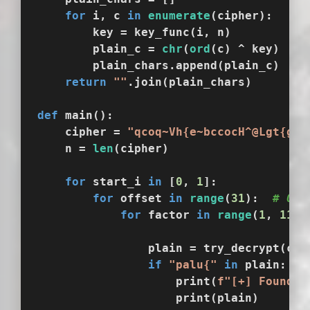
for
 i, c 
in
enumerate
(cipher):
        key = key_func(i, n)
        plain_c = 
chr
(
ord
(c) ^ key)
        plain_chars.append(plain_c)
return
""
.join(plain_chars)
def
main
():
    cipher = 
"qcoq~Vh{e~bccocH^@Lgt{gt|
    n = 
len
(cipher)
for
 start_i 
in
 [
0
, 
1
]:
for
 offset 
in
range
(
31
):  
# 0 ~
for
 factor 
in
range
(
1
, 
11
):
                plain = try_decrypt(cip
if
"palu{"
in
 plain:
                    print(
f"[+] Found f
                    print(plain)