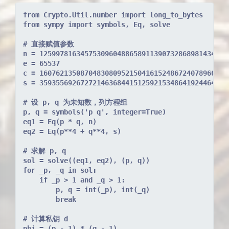
from Crypto.Util.number import long_to_bytes
from sympy import symbols, Eq, solve
# 直接赋值参数
n = 1259978163457530960488658911390732868981434611
e = 65537
c = 1607621350870483080952150416152486724078966106
s = 3593556926727214636844151259215348641924464903
# 设 p, q 为未知数，列方程组
p, q = symbols('p q', integer=True)
eq1 = Eq(p * q, n)
eq2 = Eq(p**4 + q**4, s)
# 求解 p, q
sol = solve((eq1, eq2), (p, q))
for _p, _q in sol:
    if _p > 1 and _q > 1:
        p, q = int(_p), int(_q)
        break
# 计算私钥 d
phi = (p - 1) * (q - 1)