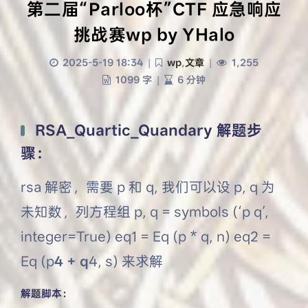
第二届“Parloo杯”CTF 应急响应
挑战赛wp by YHalo
2025-5-19 18:34
|
wp
,
文章
|
1,255
1099 字
|
6 分钟
RSA_Quartic_Quandary 解题步
骤：
rsa 解密，需要 p 和 q, 我们可以设 p, q 为
未知数，列方程组 p, q = symbols (‘p q’,
integer=True) eq1 = Eq (p * q, n) eq2 =
Eq (p
4 + q
4, s) 来求解
解题脚本：