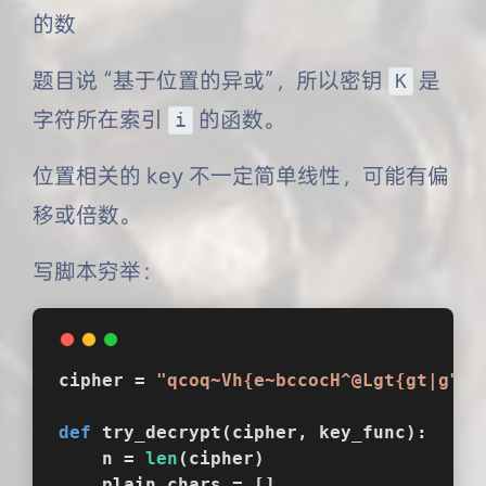
的数
题目说 “基于位置的异或”，所以密钥
是
K
字符所在索引
的函数。
i
位置相关的 key 不一定简单线性，可能有偏
移或倍数。
写脚本穷举：
cipher = 
"qcoq~Vh{e~bccocH^@Lgt{gt|g"
def
try_decrypt
(
cipher, key_func
):
    n = 
len
(cipher)
    plain_chars = []