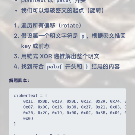
plaintext 以
开头
palu{
我们可以爆破密文的起点（旋转）
遍历所有偏移（rotate）
假设第一个明文字符是
，根据密文推回
p
key 或前态
用链式 XOR 递推解出整个明文
找到符合
开头和
结尾的内容
palu{
}
解题脚本：
ciphertext = [
    0x11, 0x0D, 0x19, 0x0E, 0x12, 0x2A, 0x74, 0x42
    0x07, 0x0C, 0x16, 0x39, 0x27, 0x21, 0x03, 0x00
    0x26, 0x2C, 0x19, 0x00, 0x0C, 0x3B, 0x04, 0x39
    0x0D
]