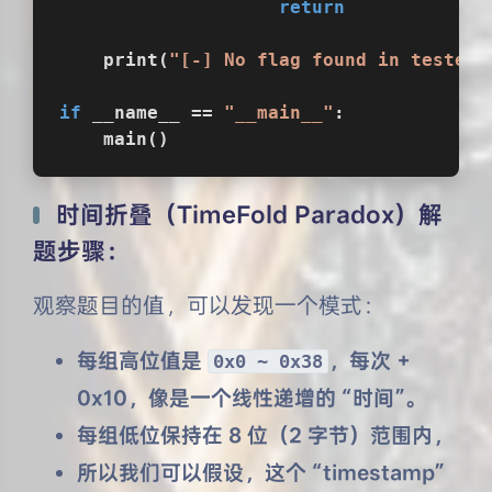
return
    print(
"[-] No flag found in tested 
if
 __name__ == 
"__main__"
:
    main()
时间折叠（TimeFold Paradox）解
题步骤：
观察题目的值，可以发现一个模式：
每组高位值是
，每次 +
0x0 ~ 0x38
0x10，像是一个线性递增的 “时间”。
每组低位保持在 8 位（2 字节）范围内，
所以我们可以假设，这个 “timestamp”