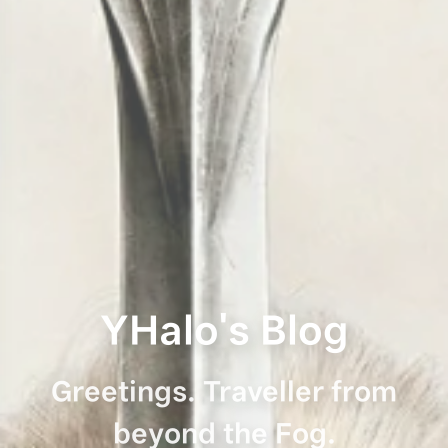
YHalo's Blog
Greetings. Traveller from
beyond the Fog.