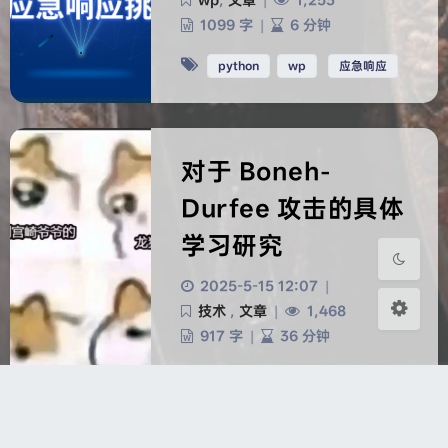
wp
,
文章
|
1,253
1099 字
|
6 分钟
python
wp
应急响应
对于 Boneh-
HarmonyOS Sans
OPPOSans
Durfee 攻击的具体
浅阴影
深阴影
学习研究
关闭
日落
暗化
灰度
2025-5-15 12:07
|
技术
,
文章
|
1,468
917 字
|
36 分钟
python
RSA