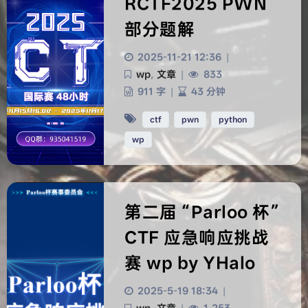
RCTF2025 PWN
部分题解
2025-11-21 12:36
|
wp
,
文章
|
833
911 字
|
43 分钟
ctf
pwn
python
wp
第二届 “Parloo 杯”
CTF 应急响应挑战
赛 wp by YHalo
2025-5-19 18:34
|