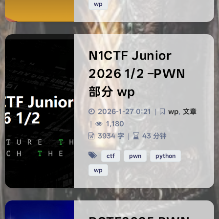
wp
N1CTF Junior
2026 1/2 –PWN
部分 wp
2026-1-27 0:21
|
wp
,
文章
|
1,180
3934 字
|
43 分钟
ctf
pwn
python
wp