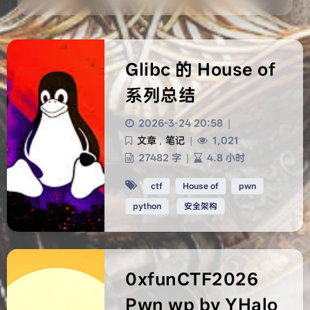
Glibc 的 House of
系列总结
2026-3-24 20:58
|
文章
,
笔记
|
1,021
27482 字
|
4.8 小时
ctf
House of
pwn
python
安全架构
0xfunCTF2026
Pwn wp by YHalo