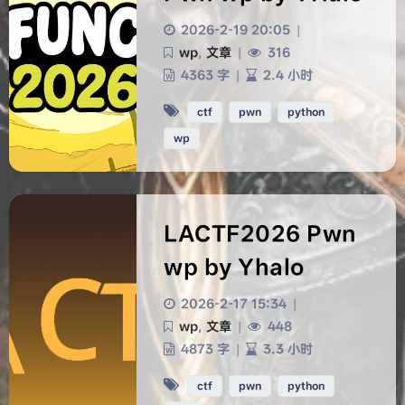
2026-2-19 20:05
|
wp
,
文章
|
316
4363 字
|
2.4 小时
ctf
pwn
python
wp
LACTF2026 Pwn
wp by Yhalo
2026-2-17 15:34
|
wp
,
文章
|
448
4873 字
|
3.3 小时
ctf
pwn
python