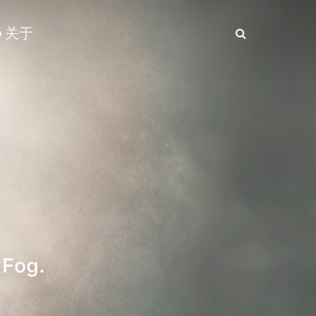
关于

 Fog.