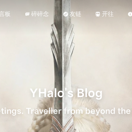
言板
碎碎念
友链
开往



YHalo's Blog
tings. Traveller from beyond the