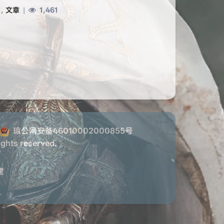
,
文章
|
1,461
琼公网安备46010002000855号
ights reserved.
建
HarmonyOS Sans
OPPOSans
浅阴影
深阴影