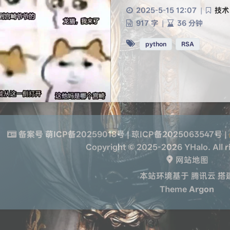
2025-5-15 12:07
|
技术
917 字
|
36 分钟
python
RSA
备案号
萌ICP备20259018号
|
琼ICP备2025063547号
|
Copyright © 2025-2026 YHalo. All r
网站地图

本站环境基于
腾讯云
搭
Theme
Argon