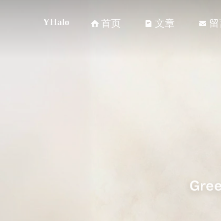
YHalo
首页
文章
留



Gree