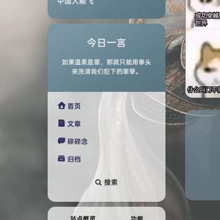
中国人能飞
今日一言
如果温柔是罪，那就只能用拳头
来洗清我们犯下的罪孽。

首页

文章

碎碎念

归档
搜索
站点概览
功能