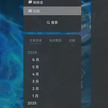

碎碎念

归档
搜索
文章目录
站点概览
功能
2026
6 月
5 月
4 月
3 月
2 月
1 月
2025