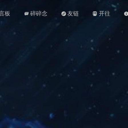
言板
碎碎念
友链
开往


