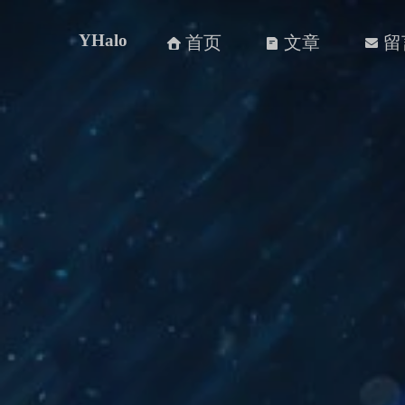
YHalo
首页
文章
留


