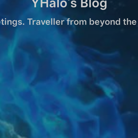
YHalo's Blog
tings. Traveller from beyond the