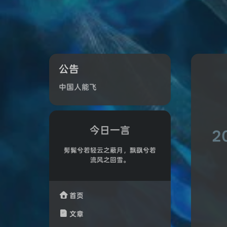
公告
中国人能飞
今日一言
2
髣髴兮若轻云之蔽月，飘飖兮若
流风之回雪。

首页

文章